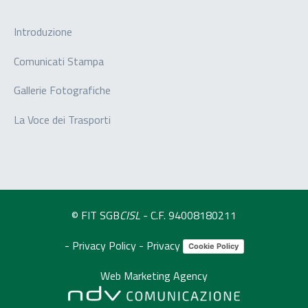
Introduzione
Comunicati Stampa
Gallerie Fotografiche
La Voce dei Trasporti
© FIT SGB
CISL
- C.F. 94008180211
-
Privacy Policy
-
Privacy
Cookie Policy
Web Marketing Agency