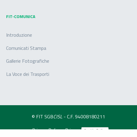
FIT-COMUNICA
Introduzione
Comunicati Stampa
Gallerie Fotografiche
La Voce dei Trasporti
© FIT SGB
CISL
- C.F. 94008180211
-
Privacy Policy
-
Privacy
Cookie Policy