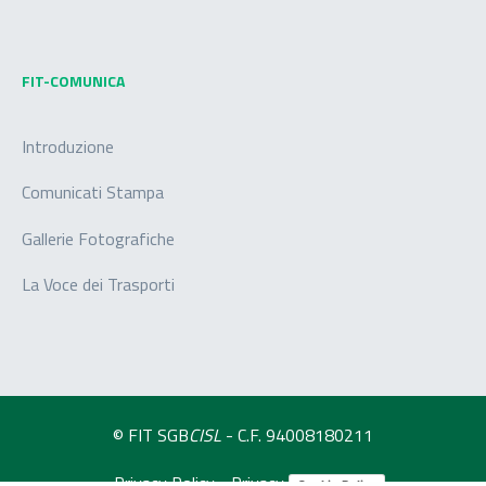
FIT-COMUNICA
Introduzione
Comunicati Stampa
Gallerie Fotografiche
La Voce dei Trasporti
© FIT SGB
CISL
- C.F. 94008180211
-
Privacy Policy
-
Privacy
Cookie Policy